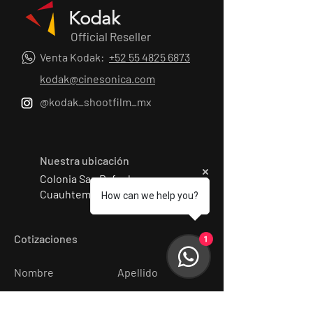
Kodak
Official Reseller
Venta Kodak:
+52 55 4825 6873
kodak@cinesonica.com
@kodak_shootfilm_mx
Nuestra ubicación
Colonia San Rafael
Cuauhtemoc , CDMX
How can we help you?
Cotizaciones
1
Nombre
Apellido