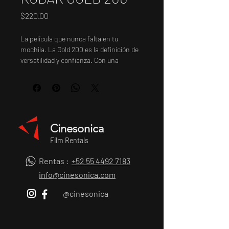
Precio
$220.00
La película que nunca falta en tu
mochila. La Gold 200 es la definición de
versatilidad y confianza. Con una
sensibilidad equilibrada para exteriores,
este rollo de 36 fotos ofrece una nitidez
asombrosa y una latitud de exposición
que perdona casi cualquier error. Ya
seas un fotógrafo experimentado o estés
estrenando tu primera cámara de
Cinesonica
35mm, la Gold te garantiza colores
Film Rentals
naturales, cielos profundos y esa textura
orgánica que solo el celuloide real puede
Rentas :
+52 55 4492 7183
ofrecer. Calidad profesional al alcance de
info@cinesonica.com
todos.
@cinesonica