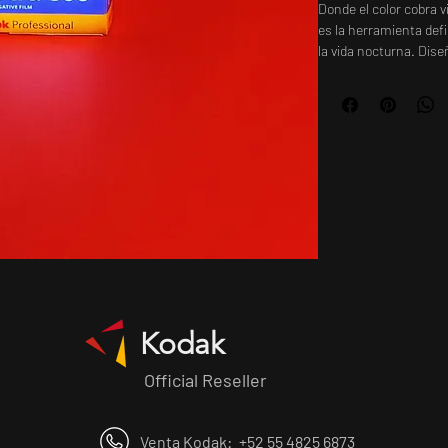
Donde el color cobra v
es la herramienta defin
la vida nocturna. Dise
luz, esta película bañ
una saturación profun
emular. Es la elección
brillo de los neones, l
o el misterio de una c
esa suavidad legendari
Kodak
Official Reseller
Venta Kodak:
+52 55 4825 6873