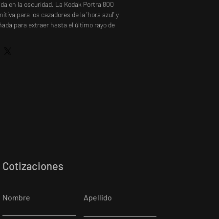
ida en la oscuridad. La Kodak Portra 800
itiva para los cazadores de la 'hora azul' y
ñada para extraer hasta el último rayo de
a las sombras con una calidez orgánica y
da que el digital simplemente no puede
 de los fotógrafos que buscan capturar el
a intimidad de una cena a la luz de las velas
iudad bajo la lluvia, manteniendo siempre
a en los tonos de piel.
Cotizaciones
Nombre
Apellido