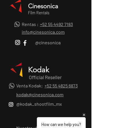
viajes, moda de playa y retratos con luz
Cinesonica
natural donde la precisión del color es
Film Rentals
vital. La confianza de un negativo
profesional en un carrete todoterreno.
Rentas :
+52 55 4492 7183
info@cinesonica.com
@cinesonica
Kodak
Official Reseller
Venta Kodak:
+52 55 4825 6873
kodak@cinesonica.com
@kodak_shootfilm_mx
How can we help you?
Nuestra ubicación