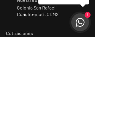
Colonia San Rafael
Cuauhtemoc , CDMX
1
Cotizaciones
Nombre
Apellido
Email
Productora
Déjanos un mensaje...