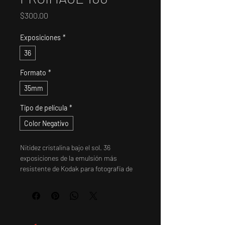
Precio
$300.00
Exposiciones
*
36
Formato
*
35mm
Tipo de película
*
Color Negativo
Nitidez cristalina bajo el sol. 36
exposiciones de la emulsión más
resistente de Kodak para fotografía de
35mm. La ProImage 100 destaca por su
estabilidad térmica y su excelente
reproducción cromática, ofreciendo
azules profundos y rojos vivos con un
grano sutil. Ideal para fotografía de