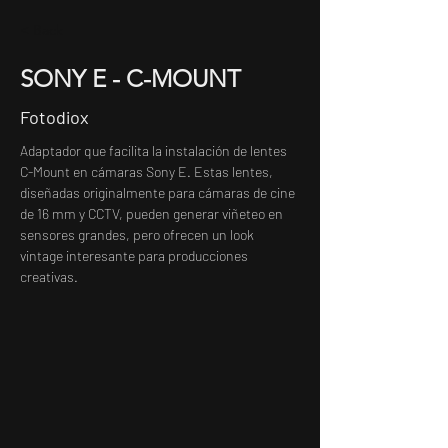
< Back
SONY E - C-MOUNT
Fotodiox
Adaptador que facilita la instalación de lentes 
C-Mount en cámaras Sony E. Estas lentes, 
diseñadas originalmente para cámaras de cine 
de 16 mm y CCTV, pueden generar viñeteo en 
sensores grandes, pero ofrecen un look 
vintage interesante para producciones 
creativas.