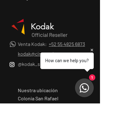
Kodak
Official Reseller
Venta Kodak:
+52 55 4825 6873
kodak@cinesonica.com
How can we help you?
@kodak_shootfilm_mx
1
Nuestra ubicación
Colonia San Rafael
Cuauhtemoc , CDMX
Cotizaciones