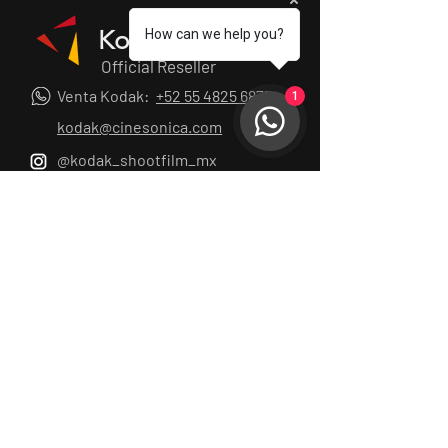
Kodak
How can we help you?
Official Reseller
Venta Kodak:
+52 55 4825 6873
1
kodak@cinesonica.com
@kodak_shootfilm_mx
Nuestra ubicación
Colonia San Rafael
Cuauhtemoc , CDMX
Cotizaciones
Nombre
Apellido