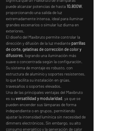
significa que un Maxibruto de 9 lámparas 
puede alcanzar potencias de hasta 
10,800W
, 
proporcionando una salida de luz 
extremadamente intensa, ideal para iluminar 
grandes escenarios o simular luz diurna en 
exteriores.
El diseño del Maxibruto permite controlar la 
dirección y difusión de la luz mediante 
parrillas 
de corte, gelatinas de corrección de color y 
difusores
, logrando una iluminación más 
suave o concentrada según la configuración. 
Su sistema de montaje es robusto, con 
estructura de aluminio y soportes resistentes, 
lo que facilita su instalación en grúas, 
travesaños o soportes elevados.
Una de las principales ventajas del Maxibruto 
es su 
versatilidad y modularidad
, ya que se 
pueden encender sus lámparas de forma 
independiente o en grupos, permitiendo 
ajustar la intensidad lumínica sin necesidad de 
dimmers electrónicos. Sin embargo, su alto 
consumo energético y la generación de calor 