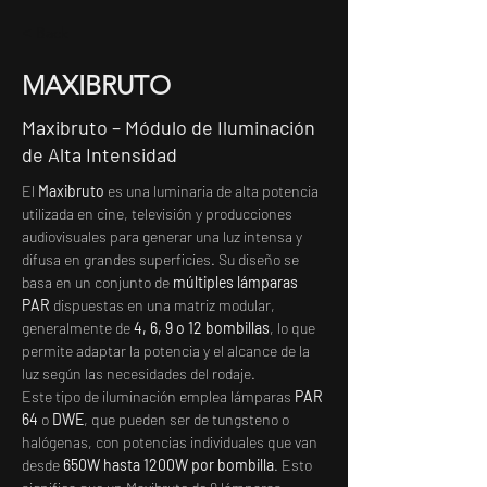
< Back
MAXIBRUTO
Maxibruto – Módulo de Iluminación
de Alta Intensidad
El 
Maxibruto
 es una luminaria de alta potencia 
utilizada en cine, televisión y producciones 
audiovisuales para generar una luz intensa y 
difusa en grandes superficies. Su diseño se 
basa en un conjunto de 
múltiples lámparas 
PAR
 dispuestas en una matriz modular, 
generalmente de 
4, 6, 9 o 12 bombillas
, lo que 
permite adaptar la potencia y el alcance de la 
luz según las necesidades del rodaje.
Este tipo de iluminación emplea lámparas 
PAR 
64
 o 
DWE
, que pueden ser de tungsteno o 
halógenas, con potencias individuales que van 
desde 
650W hasta 1200W por bombilla
. Esto 